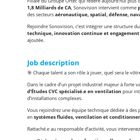
Filiale du Groupe Ortec qui fédère aujourd’hui plus
1,8 Milliards de CA
, Sonovision intervient comme
des secteurs
aéronautique, spatial, défense, nava
Rejoindre Sonovision, c’est intégrer une structure d
technique, innovation continue et engagemen
ajoutée.
Job description
🎯 Chaque talent a son rôle à jouer, quel sera le vôtr
Dans le cadre d’un projet industriel majeur à forte 
d’Études CVC spécialisé.e en ventilation
pour inte
d’installations complexes.
Vous rejoindrez une équipe technique dédiée à des p
en
systèmes fluides, ventilation et conditionnem
Rattaché.e au responsable d’activité, vous intervenez 