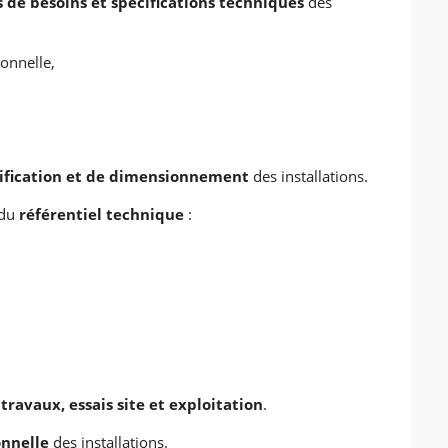
s de besoins et spécifications techniques
des
ionnelle,
ification et de dimensionnement
des installations.
 du
référentiel technique
:
ravaux, essais site et exploitation
.
onnelle
des installations.