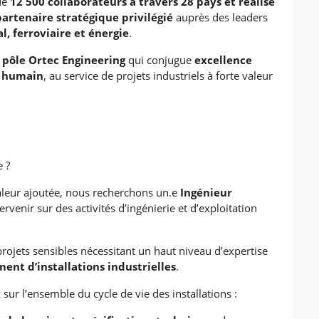
 de
12 500 collaborateurs à travers 28 pays et réalise
partenaire stratégique privilégié
auprès des leaders
l, ferroviaire et énergie
.
u
pôle Ortec Engineering
qui conjugue
excellence
t humain
, au service de projets industriels à forte valeur
e ?
valeur ajoutée, nous recherchons un.e
Ingénieur
rvenir sur des activités d’ingénierie et d’exploitation
rojets sensibles nécessitant un haut niveau d’expertise
ent d’installations industrielles
.
sur l’ensemble du cycle de vie des installations :