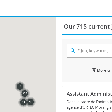
Our 715 current 
# Job, keywords, ..
More cri
2
Assistant Administ
335
Dans le cadre de l'animat
234
94
agence d'ORTEC Morangis (