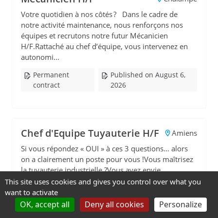
Votre quotidien à nos côtés ? Dans le cadre de
notre activité maintenance, nous renforçons nos
équipes et recrutons notre futur Mécanicien
H/F.Rattaché au chef d’équipe, vous intervenez en
autonomi...
Permanent
Published on August 6,
contract
2026
Chef d'Equipe Tuyauterie H/F
Amiens
Si vous répondez « OUI » à ces 3 questions… alors
on a clairement un poste pour vous !Vous maîtrisez
la tuyauterie industrielle ?Vous avez envie
d’encadrer une équipe de 2-3 personnes ?Vous êtes
This site uses cookies and gives you control over what you
vigil...
want to activate
OK, accept all
Deny all cookies
Personalize
Permanent
Published on August 6,