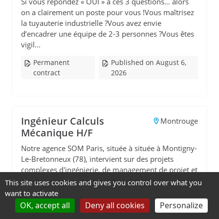
Si vous répondez « OUI » à ces 3 questions… alors
on a clairement un poste pour vous !Vous maîtrisez
la tuyauterie industrielle ?Vous avez envie
d’encadrer une équipe de 2-3 personnes ?Vous êtes
vigil...
Permanent
Published on August 6,
contract
2026
Ingénieur Calculs
Montrouge
Mécanique H/F
Notre agence SOM Paris, située à située à Montigny-
Le-Bretonneux (78), intervient sur des projets
complexes d'ingénierie, de management de projet et
d'assistance à maîtrise d'ouvrage dans le domaine
This site uses cookies and gives you control over what you
d...
want to activate
OK, accept all
Deny all cookies
Personalize
Permanent
Published on August 6,