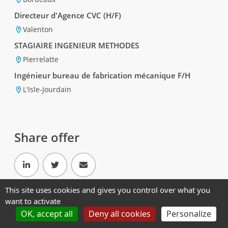
Directeur d'Agence CVC (H/F)
Valenton
STAGIAIRE INGENIEUR METHODES
Pierrelatte
Ingénieur bureau de fabrication mécanique F/H
L'Isle-Jourdain
Share offer
This site uses cookies and gives you control over what you
want to activate
Powered by
OK, accept all
Deny all cookies
Personalize
Legal Mentions
-
Personal Data