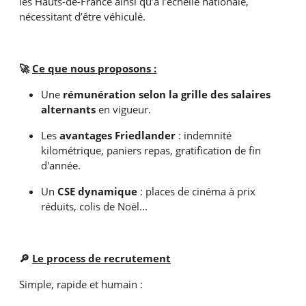
les Hauts-de-France ainsi qu’à l’échelle nationale,
nécessitant d’être véhiculé.
🚀
Ce que nous proposons :
Une
rémunération selon la grille des salaires
alternants
en vigueur.
Les
avantages Friedlander
: indemnité
kilométrique, paniers repas, gratification de fin
d'année.
Un
CSE dynamique
: places de cinéma à prix
réduits, colis de Noël...
🔎
Le process de recrutement
Simple, rapide et humain :