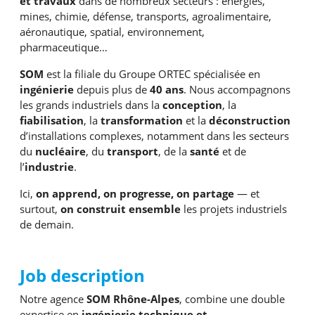
et travaux
dans de nombreux secteurs : énergies,
mines, chimie, défense, transports, agroalimentaire,
aéronautique, spatial, environnement,
pharmaceutique…
SOM
est la filiale du Groupe ORTEC spécialisée en
ingénierie
depuis plus de
40 ans
. Nous accompagnons
les grands industriels dans la
conception
, la
fiabilisation
, la
transformation
et la
déconstruction
d’installations complexes, notamment dans les secteurs
du
nucléaire
, du
transport
, de la
santé
et de
l’
industrie
.
Ici,
on apprend, on progresse, on partage
— et
surtout,
on construit ensemble
les projets industriels
de demain.
Job description
Notre agence
SOM Rhône-Alpes
, combine une double
expertise en
ingénierie technique et