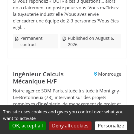
Si vous répondez « OUI » à ces 3 questions… alors
on a clairement un poste pour vous !Vous maîtrisez
la tuyauterie industrielle ?Vous avez envie
d’encadrer une équipe de 2-3 personnes ?Vous êtes
vigil...
Permanent
Published on August 6,
contract
2026
Ingénieur Calculs
Montrouge
Mécanique H/F
Notre agence SOM Paris, située à située à Montigny-
Le-Bretonneux (78), intervient sur des projets
complexes d'ingénierie, de management de projet et
d'assistance à maîtrise d'ouvrage dans le domaine
This site uses cookies and gives you control over what you
d...
want to activate
OK, accept all
Deny all cookies
Personalize
Permanent
Published on August 6,