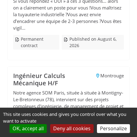
Si vous répondez « OUI » à ces 3 questions… alors
on a clairement un poste pour vous !Vous maîtrisez
la tuyauterie industrielle ?Vous avez envie
d’encadrer une équipe de 2-3 personnes ?Vous êtes
vigil...
Permanent
Published on August 6,
contract
2026
Ingénieur Calculs
Montrouge
Mécanique H/F
Notre agence SOM Paris, située à située à Montigny-
Le-Bretonneux (78), intervient sur des projets
complexes d'ingénierie, de management de projet et
d'assistance à maîtrise d'ouvrage dans le domaine
This site uses cookies and gives you control over what you
d...
want to activate
OK, accept all
Deny all cookies
Personalize
Permanent
Published on August 6,